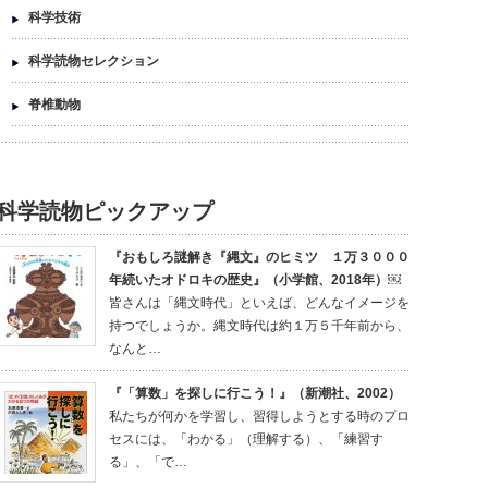
科学技術
科学読物セレクション
脊椎動物
科学読物ピックアップ
『おもしろ謎解き『縄文』のヒミツ １万３０００
年続いたオドロキの歴史』（小学館、2018年）￼
皆さんは「縄文時代」といえば、どんなイメージを
持つでしょうか。縄文時代は約１万５千年前から、
なんと…
『「算数」を探しに行こう！』（新潮社、2002）
私たちが何かを学習し、習得しようとする時のプロ
セスには、「わかる」（理解する）、「練習す
る」、「で…