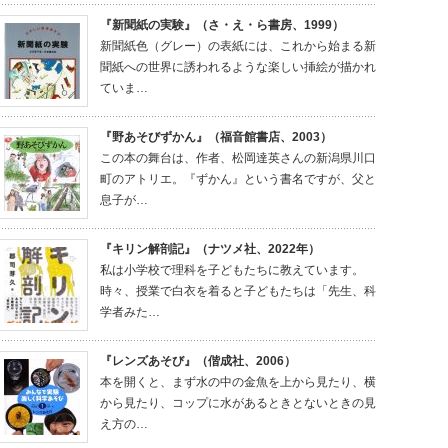
『新聞紙の実験』（さ・え・ら書房、1999）
新聞紙色（グレー）の表紙には、これから始まる新
聞紙への世界に誘われるような楽しい挿絵が描かれ
ていま…
『野あそびずかん』（福音館書店、2003）
この本の舞台は、作者、松岡達英さんの新潟県川口
町のアトリエ。『ずかん』という書名ですが、父と
息子が…
『キリン解剖記』（ナツメ社、2022年）
私は小学校で理科を子どもたちに教えています。
時々、授業で白衣を着ると子どもたちは「先生、科
学者みた…
『レンズあそび』（偕成社、2006）
本を開くと、まず水の中の金魚を上から見たり、横
から見たり、コップに水があるときとないときの見
え方の…