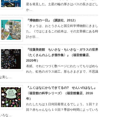
星を発見した。土星の輪の厚さはバスの長さほどし
か…
『博物館の一日』（講談社、2012）
「きょうは、おとうさんと国立科学博物館にきまし
た。《ではじまるこの絵本は、その文章横にある時
計が示…
『珪藻美術館 ちいさな・ちいさな・ガラスの世界
〈たくさんのふしぎ傑作集〉』（福音館書店、
2020年）
表紙、それにつづく数ページにわたってちりばめら
れた、虹色のガラス細工。形もさまざまで、不思議
な美し…
『ふくはなにからできてるの? せんいのはなし』
〈福音館の科学シリーズ〉（福音館書店、2016
年）
わたしたちは１日何回着替えるでしょう。１回？２
回？赤ちゃんなら１０回？季節や時間によっていろ
いろな…