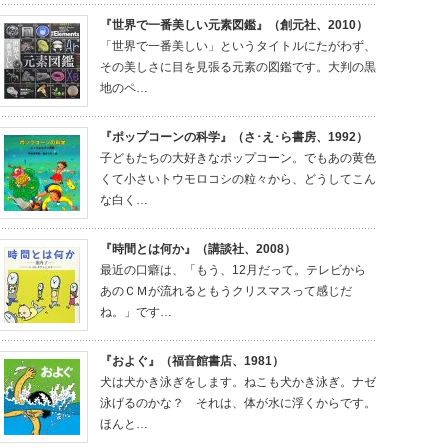
『世界で一番美しい元素図鑑』（創元社、2010）
「世界で一番美しい」というタイトルにたがわず、
その美しさに目を見張る元素の図鑑です。大判の黒
地のペ…
『ポップコーンの科学』（さ･え･ら書房、1992）
子どもたちの大好きなポップコーン。でもあの黄色
くて小さいトウモロコシの粒々から、どうしてこん
な白く…
『時間とは何か』（講談社、2008）
最近の口癖は、「もう、12月だって。テレビから
あのＣＭが流れるともうクリスマスって感じだ
ね。」です…
『およぐ』（福音館書店、1981）
犬は犬かき泳ぎをします。ねこも犬かき泳ぎ。ナゼ
泳げるのかな？ それは、体が水に浮くからです。
ほんと…