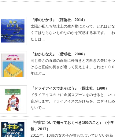
『海のひかり』（評論社、2014）
太陽が私たち地球上の生き物にとって、どれほどな
くてはならないものなのかを実感する本です。「わ
たしは…
『おかしなえ』（偕成社、2006）
同じ長さの直線の両端に外向きと内向きの矢印をつ
けると直線の長さが違って見えます。これは１００
年ほど…
『ドライアイスであそぼう』（国土社、1990）
ドライアイスの上に金属スプーンをのせると、いい
音がします。ドライアイスのかけらを、にぎりしめ
ないで…
『宇宙について知っておくべき100のこと』（小学
館、2017）
2011年、10歳の女の子が誰も気づいていない超新