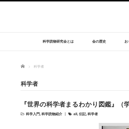
科学読物研究会とは
会の歴史
お
Home
科学者
科学者
『世界の科学者まるわかり図鑑』（学研
科学入門
,
科学読物紹介
all
,
伝記
,
科学者