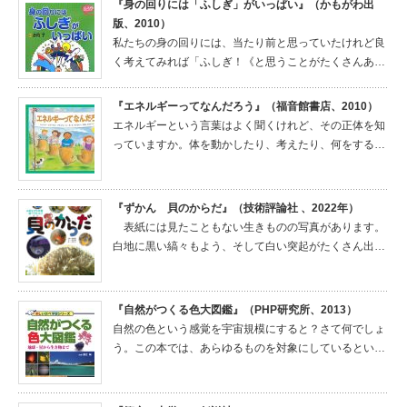
『身の回りには「ふしぎ」がいっぱい』（かもがわ出
版、2010）
私たちの身の回りには、当たり前と思っていたけれど良
く考えてみれば「ふしぎ！《と思うことがたくさんあ…
『エネルギーってなんだろう』（福音館書店、2010）
エネルギーという言葉はよく聞くけれど、その正体を知
っていますか。体を動かしたり、考えたり、何をする…
『ずかん 貝のからだ』（技術評論社 、2022年）
表紙には見たこともない生きものの写真があります。
白地に黒い縞々もよう、そして白い突起がたくさん出…
『自然がつくる色大図鑑』（PHP研究所、2013）
自然の色という感覚を宇宙規模にすると？さて何でしょ
う。この本では、あらゆるものを対象にしているとい…