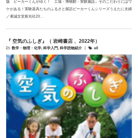
版 ビーカーくんがゆく！ 工場・博物館・実験施設』そのこだわりにはワ
ケがある！実験器具たちのふるさと探訪ビーカーくんシリーズうえたに夫婦
／著誠文堂新光社20…
『 空気のふしぎ』（ 岩崎書店 、2022年）
数学・物理・化学
,
科学入門
,
科学読物紹介
all