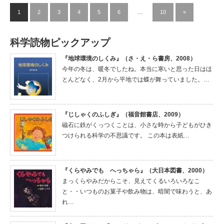
1
2
3
4
5
6
…
10
»
科学読物ピックアップ
『地球環境のしくみ』（さ・え・ら書房、2008）
今年の冬は、暖冬でしたね。本当に寒いと思った日はほ
とんどなく、2月から平地では蝶が舞っていました。…
『じしゃくのふしぎ』（福音館書店、2009）
磁石に鉄がくっつくことは、小さな時から子どもがひき
つけられる科学の不思議です。 この本は表紙…
『くらやみでも へっちゃら』（大日本図書、2000）
まっくらやみだからこそ、見えてくるいろいろなこ
と・・いつものお菓子や飲み物は、暗闇で味わうと、あ
れ…