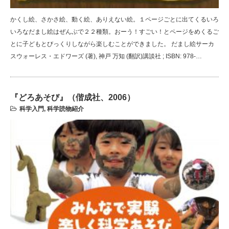
かくし絵、さかさ絵、動く絵、ありえない絵。１ページごとに出てくるいろ
いろなだまし絵はぜんぶで２２種類。おーう！すごい！とページをめくるご
とに子どもとびっくりしながら楽しむことができました。 だまし絵サーカ
スウォーレス・エドワーズ (著), 神戸 万知 (翻訳)講談社 ; ISBN: 978-…
『どろあそび』（偕成社、2006）
科学入門
,
科学読物紹介