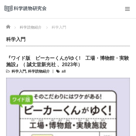
Home
科学読物紹介
科学入門
科学入門
『ワイド版 ビーカーくんがゆく! 工場・博物館・実験
施設』（ 誠文堂新光社 、2023年）
科学入門
,
科学読物紹介
all