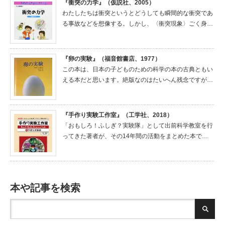
『衝突の力学』（仮説社、2005）
わたしたちは衝突というとどうしても瞬間的な衝突であ
る事故などを想像する。しかし、〈衝突現象〉ごく身…
『卵の実験』（福音館書店、1977）
この本は、日本の子どものための科学の本の古典ともい
える本だと思います。絶版なのはたいへん残念ですが…
『手作り実験工作室』（工学社、2018）
「おもしろ！ふしぎ？実験隊」として出前科学教室を行
ってきた著者が、その14年間の活動をまとめた本で…
本や記事を検索